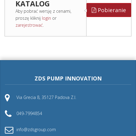
KATALOG
Pobieranie
Aby pobrać wersję z cenami,
proszę kliknij
login
or
zarejestrować
.
ZDS PUMP INNOVATION
Via Grecia 8, 35127 Padova Z.I.
049-7994854
info@zdsgroup.com