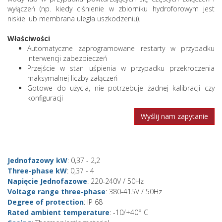
wyłączeń (np. kiedy ciśnienie w zbiorniku hydroforowym jest
niskie lub membrana uległa uszkodzeniu).
Właściwości
Automatyczne zaprogramowane restarty w przypadku
interwencji zabezpieczeń
Przejście w stan uśpienia w przypadku przekroczenia
maksymalnej liczby załączeń
Gotowe do użycia, nie potrzebuje żadnej kalibracji czy
konfiguracji
Wyślij nam zapytanie
Jednofazowy kW
: 0,37 - 2,2
Three-phase kW
: 0,37 - 4
Napięcie Jednofazowe
: 220-240V / 50Hz
Voltage range three-phase
: 380-415V / 50Hz
Degree of protection
: IP 68
Rated ambient temperature
: -10/+40° C