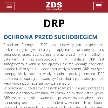
Toggle
navigation
DRP
OCHRONA PRZED SUCHOBIEGIEM
Protektor Pompy – DRP jest innowacyjnym urządzeniem
elektronicznym gwarantującym optymalną ochronę pompy
głębinowej przed suchobiegiem oraz przed innymi możliwymi
usterkami i nieprawdiłowościami w instalacji. DRP jest
zintegrowany z kablem zasilającym i nie ma wymaga specjalnej
instalacji. W przypadku niedoboru wody w studni, DRP zatrzyma
pompę, kiedy poziom wody spadnie poniżej sensoru. DRP
(obserwując zaprogramowany cykl) uruchomi ponownie pompę,
kiedy woda podniesie się powyżej sensoru.
W porównaniu do tradycjonalnych rozwiązań, nie jest potrzebna
instalacja dodatkowych kabli, czujników ani skrzynek sterujących.
DRP zostało zaprojektowane oraz przestestowane, aby chroniło
zanurzoną pompę przed spaleniem w warunkach niedoboru
wody lub w przypadku powtarzających się częstych załączeń i