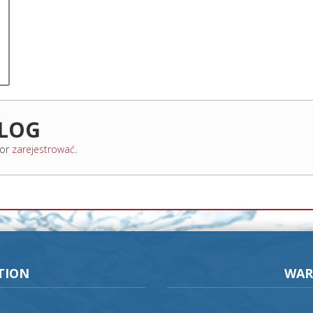
ALOG
or
zarejestrować
.
TION
WAR