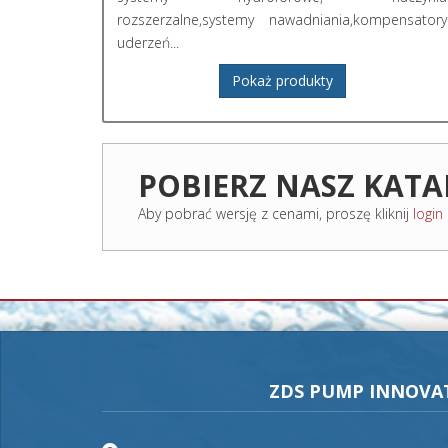
rozszerzalne,systemy nawadniania,kompensatory
uderzeń...
Pokaż produkty
POBIERZ NASZ KAT
Aby pobrać wersję z cenami, proszę kliknij
login
ZDS PUMP INNOVA