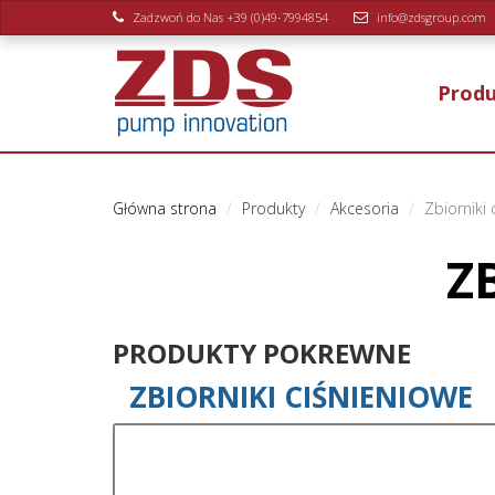
Zadzwoń do Nas +39 (0)49-7994854
info@zdsgroup.com
Prod
Główna strona
Produkty
Akcesoria
Zbiorniki 
Z
PRODUKTY POKREWNE
ZBIORNIKI CIŚNIENIOWE