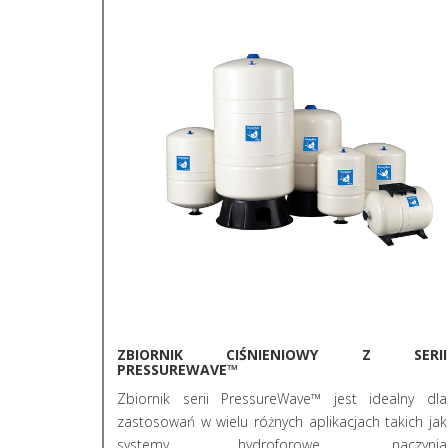
ZBIORNIK CIŚNIENIOWY Z SERII
PRESSUREWAVE™
Zbiornik serii PressureWave™ jest idealny dla
zastosowań w wielu różnych aplikacjach takich jak
systemy hydroforowe, naczynia