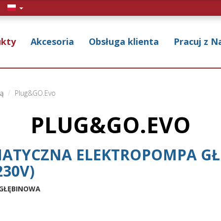
ukty
Akcesoria
Obsługa klienta
Pracuj z N
ą
Plug&GO.Evo
PLUG&GO.EVO
ATYCZNA ELEKTROPOMPA G
230V)
 GŁĘBINOWA