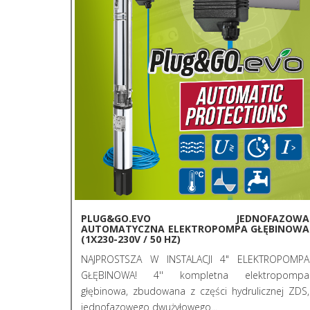
PLUG&GO.EVO JEDNOFAZOWA
AUTOMATYCZNA ELEKTROPOMPA GŁĘBINOWA
(1X230-230V / 50 HZ)
NAJPROSTSZA W INSTALACJI 4" ELEKTROPOMPA
GŁĘBINOWA! 4'' kompletna elektropompa
głębinowa, zbudowana z części hydrulicznej ZDS,
jednofazowego dwużyłowego...