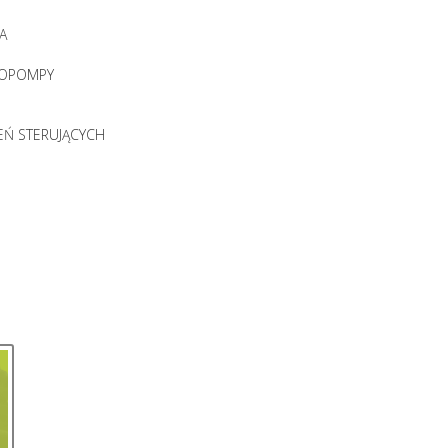
A
ROPOMPY
EŃ STERUJĄCYCH