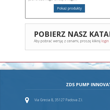
Pokaż produkty
POBIERZ NASZ KAT
Aby pobrać wersję z cenami, proszę kliknij
login
ZDS PUMP INNOVA
Via Grecia 8, 35127 Padova Z.I.