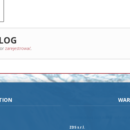
ALOG
or
zarejestrować
.
TION
WAR
Wszelkie prawa zastrzeżone - informac
ZDS s.r.l.