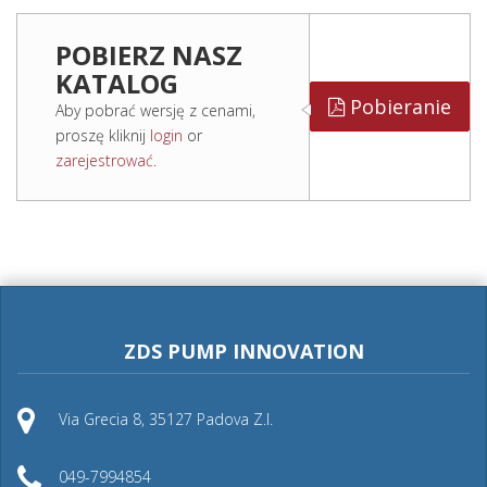
POBIERZ NASZ
KATALOG
Pobieranie
Aby pobrać wersję z cenami,
proszę kliknij
login
or
zarejestrować
.
ZDS PUMP INNOVATION
Via Grecia 8, 35127 Padova Z.I.
049-7994854